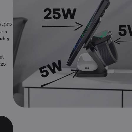
 SQ312
una
ch y
 el
 25