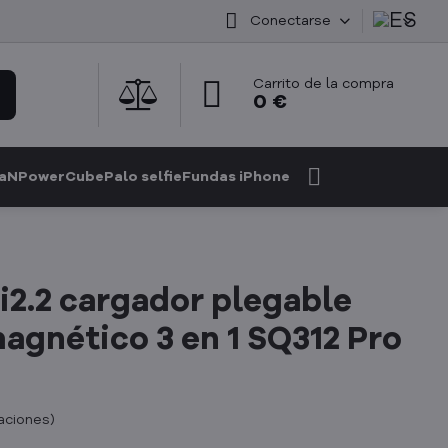
Conectarse
Carrito de la compra
0 €
GaN
PowerCube
Palo selfie
Fundas iPhone
i2.2 cargador plegable
agnético 3 en 1 SQ312 Pro
caciones
)