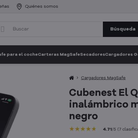
eñas
Quiénes somos
Búsqueda
fe para el coche
Carteras MagSafe
Secadores
Cargadores 
Cargadores MagSafe
Cubenest El Q
inalámbrico m
negro
★★★★★
★★★★★
★★★★★
4.71
/
5
(
7
clasifi