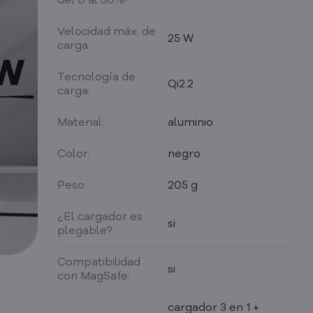
del 0 al 50%¹:
Velocidad máx. de
25 W
carga:
Tecnología de
Qi2.2
carga:
Material:
aluminio
Color:
negro
Peso:
205 g
¿El cargador es
si
plegable?:
Compatibilidad
si
con MagSafe:
cargador 3 en 1 +