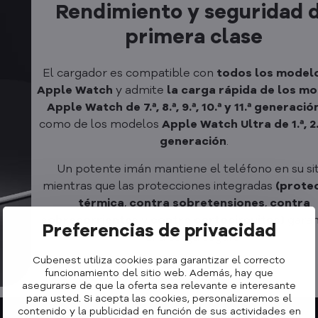
Rendimiento y seguridad 
primera clase
El cargador es compatible con
todos los model
Apple Watch
y admite
la carga rápida de los m
Apple Watch de 7.ª, 8.ª, 9.ª, 10.ª y 11.ª generació
como de los modelos
Apple Watch Ultra de 1.ª, 2.ª
generación
.
Un potente imán mantiene el teléfono en su sit
mientras que las protecciones integradas
(prote
térmica
,
contra sobretensiones
,
contra
sobrecorrientes
y
contra cortocircuitos)
garan
Preferencias de privacidad
una carga segura.
Cubenest utiliza cookies para garantizar el correcto
funcionamiento del sitio web. Además, hay que
asegurarse de que la oferta sea relevante e interesante
para usted. Si acepta las cookies, personalizaremos el
contenido y la publicidad en función de sus actividades en