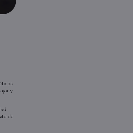
éticos
ajar y
dad
ita de