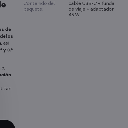
Contenido del
cable USB-C + funda
de
paquete:
de viaje + adaptador
45 W
os de
odelos
n
, así
 y 3.ª
io,
cción
tizan