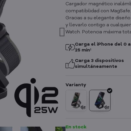
Cargador magnético inalámbric
compatibilidad con MagSafe. 
Gracias a su elegante diseño
y llevarlo contigo a cualqui
Watch. Potencia máxima tota
Carga el iPhone del 0 a
25 min¹
Carga 3 dispositivos
simultáneamente
En stock