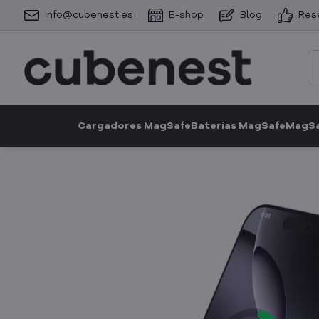
info@cubenest.es
E-shop
Blog
Res
Cargadores MagSafe
Baterías MagSafe
MagSa