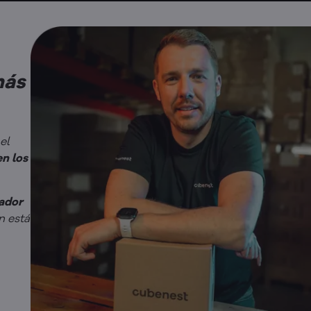
más
el
en los
ador
n está