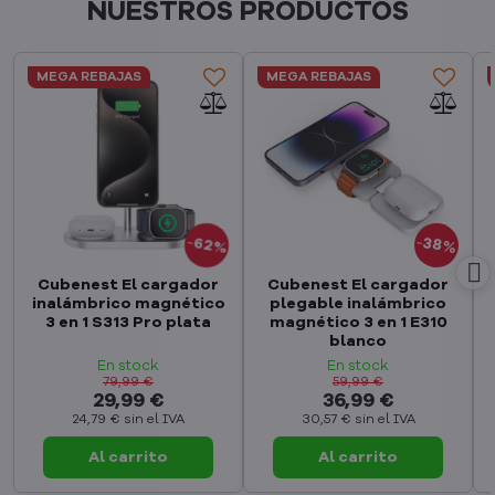
NUESTROS PRODUCTOS
MEGA REBAJAS
MEGA REBAJAS
62%
38%
Cubenest El cargador
Cubenest El cargador
inalámbrico magnético
plegable inalámbrico
3 en 1 S313 Pro plata
magnético 3 en 1 E310
blanco
En stock
En stock
79,99 €
59,99 €
29,99 €
36,99 €
24,79 €
sin el IVA
30,57 €
sin el IVA
Al carrito
Al carrito