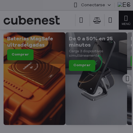
Conectarse
Baterías MagSafe
De 0 a 50% en 25
ultradelgadas
minutos
Carga 3 dispositivos
D
Comprar
simultáneamente
Comprar