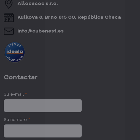
Allocacoc s​.r​.o​.
Kulkova 8, Brno 615 00, República Checa
info​@cubenest​.es
Contactar
Su e-mail
*
Su nombre
*