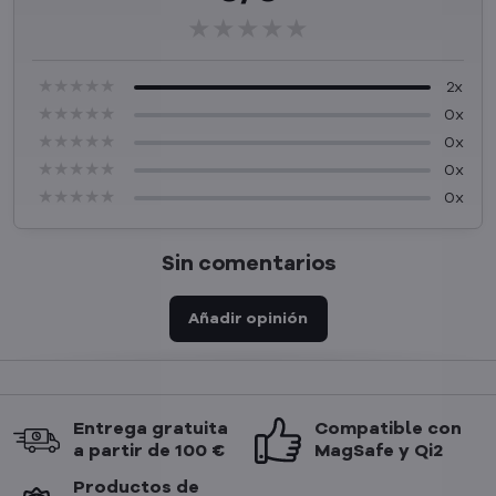
★★★★★
★★★★★
★★★★★
★★★★★
★★★★★
★★★★★
2x
★★★★★
★★★★★
★★★★★
0x
★★★★★
★★★★★
★★★★★
0x
★★★★★
★★★★★
★★★★★
0x
★★★★★
★★★★★
★★★★★
0x
Sin comentarios
Añadir opinión
Entrega gratuita
Compatible con
a partir de 100 €
MagSafe y Qi2
Productos de