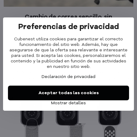
Cambio de correa sencillo, sin
complicaciones y rápido
Preferencias de privacidad
Puede cambiar sus correas en cualquier momento, según su
Cubenest utiliza cookies para garantizar el correcto
gusto y desde la comodidad de su hogar. El cambio es muy
funcionamiento del sitio web. Además, hay que
rápido y cualquier persona puede hacerlo.
asegurarse de que la oferta sea relevante e interesante
para usted. Si acepta las cookies, personalizaremos el
1. Presione el botón en el borde del reloj para liberar la correa
contenido y la publicidad en función de sus actividades
actual.
en nuestro sitio web.
2. Retire suavemente la correa antigua de su lugar.
Declaración de privacidad
3. Inserte la nueva correa Cubenest en el orificio y ajústela a
la posición deseada.
Aceptar todas las cookies
Mostrar detalles