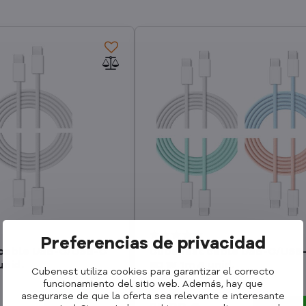
Preferencias de privacidad
cable USB-C/USB-C
Cubenest cable USB-C/USB
unid.
60 W 1m 4 unid.
Cubenest utiliza cookies para garantizar el correcto
funcionamiento del sitio web. Además, hay que
En stock
asegurarse de que la oferta sea relevante e interesante