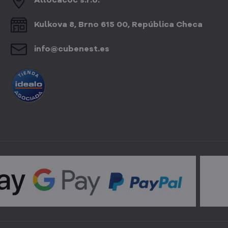
Allocacoc s​.r​.o​.
Kulkova 8, Brno 615 00, República Checa
info​@cubenest​.es