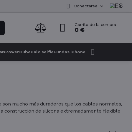
Conectarse
Carrito de la compra
0 €
GaN
PowerCube
Palo selfie
Fundas iPhone
a son mucho más duraderos que los cables normales,
na construcción de silicona extremadamente flexible