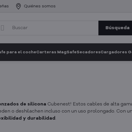
eñas
Quiénes somos
Búsqueda
fe para el coche
Carteras MagSafe
Secadores
Cargadores 
enzados de silicona
Cubenest! Estos cables de alta gam
eden o deshilachen incluso con un uso prolongado. Con u
xibilidad y durabilidad
.