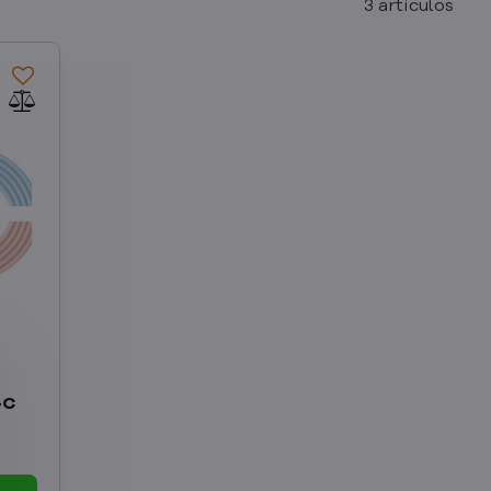
3
artículos
-C