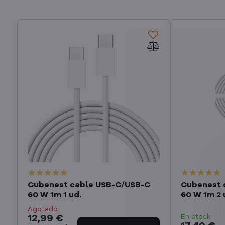
Cubenest cable USB-C/USB-C
Cubenest 
60 W 1m 1 ud.
60 W 1m 2 
Agotado
En stock
12,99 €