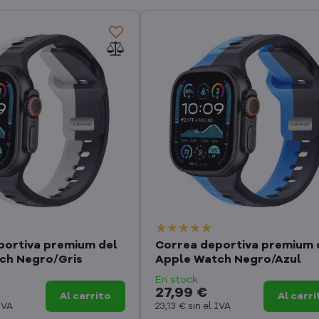
portiva premium del
Correa deportiva premium 
ch Negro/Gris
Apple Watch Negro/Azul
En stock
27,99 €
Al carrito
Al carri
 IVA
23,13 €
sin el IVA