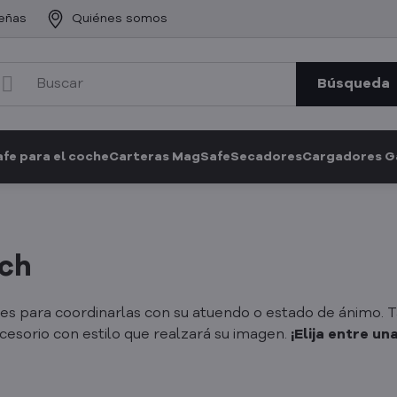
eñas
Quiénes somos
Búsqueda
fe para el coche
Carteras MagSafe
Secadores
Cargadores 
tch
des para coordinarlas con su atuendo o estado de ánimo. 
cesorio con estilo que realzará su imagen.
¡Elija entre u