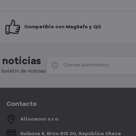
Compatible con MagSafe y Qi2
 noticias
 boletín de noticias:
Contacto
Allocacoc s​.r​.o​.
Kulkova 8, Brno 615 00, República Checa