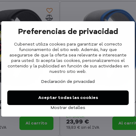
Preferencias de privacidad
Cubenest utiliza cookies para garantizar el correcto
funcionamiento del sitio web. Además, hay que
asegurarse de que la oferta sea relevante e interesante
para usted. Si acepta las cookies, personalizaremos el
contenido y la publicidad en función de sus actividades en
nuestro sitio web.
Declaración de privacidad
Aceptar todas las cookies
ple Watch Trail Loop
Correa Apple Watch Trail 
s
Gris/Azul
Mostrar detalles
En stock
23,99 €
Al carrito
Al carri
 IVA
19,83 €
sin el IVA