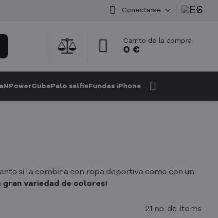
Conectarse
Carrito de la compra
0 €
GaN
PowerCube
Palo selfie
Fundas iPhone
Tanto si la combina con ropa deportiva como con un
na gran variedad de colores!
21
no. de ítems