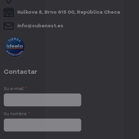
Kulkova 8, Brno 615 00, República Checa
info​@cubenest​.es
Contactar
Su e-mail
*
Su nombre
*