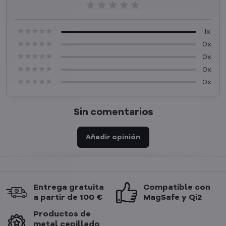
★★★★★
★★★★★
★★★★★
★★★★★
★★★★★
★★★★★
1x
★★★★★
★★★★★
★★★★★
0x
★★★★★
★★★★★
★★★★★
0x
★★★★★
★★★★★
★★★★★
0x
★★★★★
★★★★★
★★★★★
0x
Sin comentarios
Añadir opinión
Entrega gratuita
Compatible con
a partir de 100 €
MagSafe y Qi2
Productos de
metal cepillado