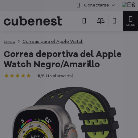
Conectarse
Inicio
Correas para el Apple Watch
Correa deportiva del Apple
Watch Negro/Amarillo
★★★★★
★★★★★
★★★★★
5
/
5
(
1
valoración
)