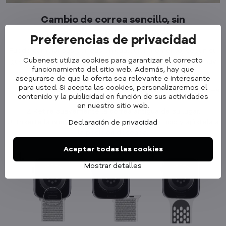
Cambio de correa sencillo, sin
complicaciones y rápido
Preferencias de privacidad
Puede cambiar sus correas en cualquier momento, según su
Cubenest utiliza cookies para garantizar el correcto
gusto y desde la comodidad de su hogar. El cambio es muy
funcionamiento del sitio web. Además, hay que
rápido y cualquier persona puede hacerlo.
asegurarse de que la oferta sea relevante e interesante
para usted. Si acepta las cookies, personalizaremos el
1. Presione el botón en el borde del reloj para liberar la correa
contenido y la publicidad en función de sus actividades
actual.
en nuestro sitio web.
2. Retire suavemente la correa antigua de su lugar.
3. Inserte la nueva correa Cubenest en el orificio y ajústela a
Declaración de privacidad
la posición deseada.
Aceptar todas las cookies
Mostrar detalles