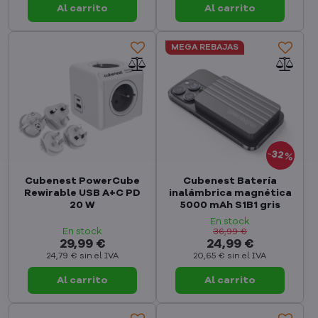
Al carrito
Al carrito
MEGA REBAJAS
32%
Cubenest PowerCube
Cubenest Batería
Rewirable USB A+C PD
inalámbrica magnética
20 W
5000 mAh S1B1 gris
En stock
En stock
36,99 €
29,99 €
24,99 €
24,79 €
sin el IVA
20,65 €
sin el IVA
Al carrito
Al carrito