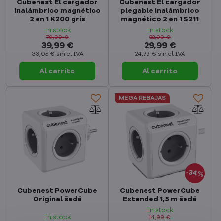
Cubenest El cargador
Cubenest El cargador
inalámbrico magnético
plegable inalámbrico
2 en 1 K200 gris
magnético 2 en 1 S211
En stock
En stock
79,99 €
82,99 €
39,99 €
29,99 €
33,05 €
sin el IVA
24,79 €
sin el IVA
Al carrito
Al carrito
MEGA REBAJAS
34%
Cubenest PowerCube
Cubenest PowerCube
Original šedá
Extended 1,5 m šedá
En stock
En stock
14,99 €