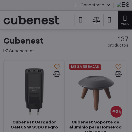
Conectarse
137
Cubenest
productos
Cubenest.cz
MEGA REBAJAS
40%
Cubenest Cargador
Cubenest Soporte de
GaN 65 W S3D0 negro
aluminio para HomePod