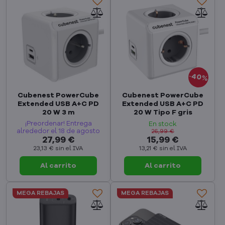
40%
Cubenest PowerCube
Cubenest PowerCube
Extended USB A+C PD
Extended USB A+C PD
20 W 3 m
20 W Tipo F gris
¡Preordenar! Entrega
En stock
alrededor el 18 de agosto
26,99 €
27,99 €
15,99 €
23,13 €
sin el IVA
13,21 €
sin el IVA
Al carrito
Al carrito
MEGA REBAJAS
MEGA REBAJAS