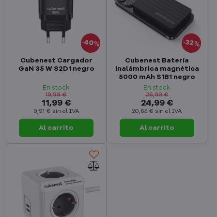
40%
32%
Cubenest Cargador
Cubenest Batería
GaN 35 W S2D1 negro
inalámbrica magnética
5000 mAh S1B1 negro
En stock
En stock
19,99 €
36,99 €
11,99 €
24,99 €
9,91 €
sin el IVA
20,65 €
sin el IVA
Al carrito
Al carrito