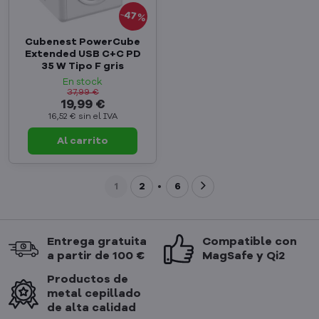
47%
Cubenest PowerCube
Extended USB C+C PD
35 W Tipo F gris
En stock
37,99 €
19,99 €
16,52 €
sin el IVA
Al carrito
1
2
6
Entrega gratuita
Compatible con
a partir de 100 €
MagSafe y Qi2
Productos de
metal cepillado
de alta calidad