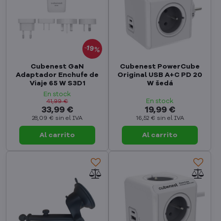
19%
Cubenest GaN
Cubenest PowerCube
Adaptador Enchufe de
Original USB A+C PD 20
Viaje 65 W S3D1
W šedá
En stock
En stock
41,99 €
33,99 €
19,99 €
28,09 €
sin el IVA
16,52 €
sin el IVA
Al carrito
Al carrito