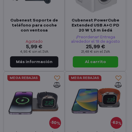
Cubenest Soporte de
Cubenest PowerCube
teléfono para coche
Extended USB A+C PD
con ventosa
20 W 1,5 m šedá
¡Preordenar! Entrega
Agotado
alrededor el 18 de agosto
5,99 €
25,99 €
4,95 €
sin el IVA
21,48 €
sin el IVA
Al carrito
MEGA REBAJAS
MEGA REBAJAS
50%
63%