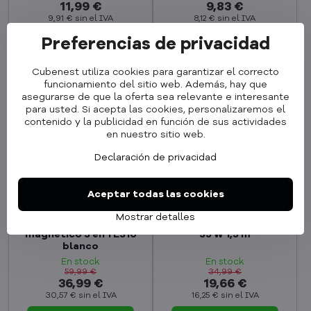
11,99 €
9,83 €
9,91 €
sin el IVA
8,12 €
sin el IVA
Preferencias de privacidad
Al carrito
Al carrito
Cubenest utiliza cookies para garantizar el correcto
MEGA REBAJAS
MEGA REBAJAS
funcionamiento del sitio web. Además, hay que
asegurarse de que la oferta sea relevante e interesante
para usted. Si acepta las cookies, personalizaremos el
contenido y la publicidad en función de sus actividades
en nuestro sitio web.
Declaración de privacidad
43%
38%
Aceptar todas las cookies
Cubenest El cargador
Cubenest PowerCube
Mostrar detalles
plegable inalámbrico
Extended USB C+C PD
magnético 3 en 1 E310
35 W 1,5 m
blanco
En stock
En stock
59,99 €
34,99 €
36,99 €
19,66 €
30,57 €
sin el IVA
16,25 €
sin el IVA