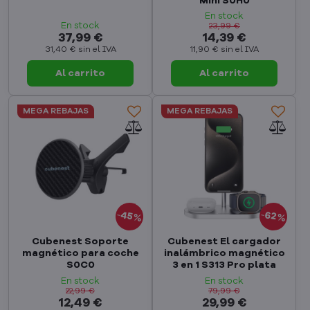
Mini S0H0
En stock
En stock
23,99 €
37,99 €
14,39 €
31,40 €
sin el IVA
11,90 €
sin el IVA
Al carrito
Al carrito
MEGA REBAJAS
MEGA REBAJAS
45%
62%
Cubenest Soporte
Cubenest El cargador
magnético para coche
inalámbrico magnético
S0C0
3 en 1 S313 Pro plata
En stock
En stock
22,99 €
79,99 €
12,49 €
29,99 €