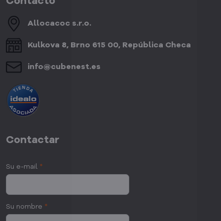
Contacto
Allocacoc s​.r​.o​.
Kulkova 8, Brno 615 00, República Checa
info​@cubenest​.es
Contactar
Su e-mail
*
Su nombre
*