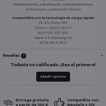
Sobrecorriente, sobretensión, sobretemperatura,
cortocircuito y protección térmica
Compatible con la tecnología de carga rápida
PD 3.0, PD2.0, PPS
QC4.0+, QC3.0, QC2.0
DCP, FCP, SCP, AFC
Apple 2.4, Samsung 2.0
BC1.2, PE2.0, PE1.1
Reseñas
0
Todavía no calificado. ¡Sea el primero!
Añadir opinión
Entrega gratuita
Compatible con
a partir de 100 €
MagSafe y Qi2