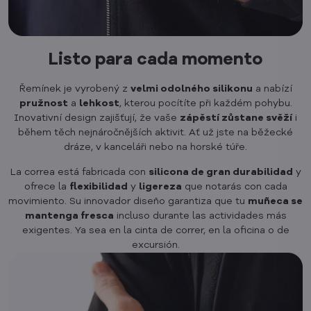
Listo para cada momento
Řemínek je vyrobený z
velmi odolného silikonu
a nabízí
pružnost
a
lehkost
, kterou pocítíte při každém pohybu.
Inovativní design zajišťují, že vaše
zápěstí zůstane svěží
i
během těch nejnáročnějších aktivit. Ať už jste na běžecké
dráze, v kanceláři nebo na horské túře.
La correa está fabricada con
silicona de gran durabilidad
y
ofrece la
flexibilidad
y
ligereza
que notarás con cada
movimiento. Su innovador diseño garantiza que tu
muñeca se
mantenga fresca
incluso durante las actividades más
exigentes. Ya sea en la cinta de correr, en la oficina o de
excursión.