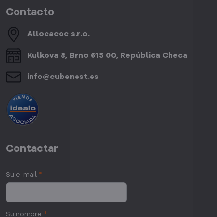
Contacto
Allocacoc s​.r​.o​.
Kulkova 8, Brno 615 00, República Checa
info​@cubenest​.es
Contactar
Su e-mail
*
Su nombre
*