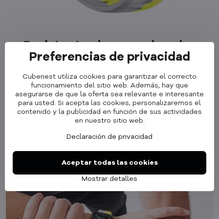
Resistente al agua y de color
Preferencias de privacidad
intenso
Cubenest utiliza cookies para garantizar el correcto
La correa deportiva premium es
totalmente impermeable
,
funcionamiento del sitio web. Además, hay que
por lo que es la opción ideal para los aficionados a los
asegurarse de que la oferta sea relevante e interesante
deportes acuáticos o para quienes no quieren limitar sus
para usted. Si acepta las cookies, personalizaremos el
contenido y la publicidad en función de sus actividades
actividades.
en nuestro sitio web.
Está disponible en
once colores diferentes
. Ofrece una
Declaración de privacidad
amplia gama de opciones para combinarla con tu atuendo o
estado de ánimo. Combínela con
un atuendo deportivo
o
con un
conjunto elegante
y esta correa se convertirá en un
Aceptar todas las cookies
accesorio con estilo que completará su imagen.
Mostrar detalles