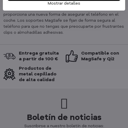
teléfono está equipado con imanes, MagSafe facilita la
Mostrar detalles
colocación de una gran variedad de accesorios. También
proporciona una nueva forma de asegurar el teléfono en el
coche. Los soportes MagSafe se fijan de forma segura al
teléfono para que no tengas que preocuparte por frustrantes
clips o almohadillas adhesivas.
Entrega gratuita
Compatible con
a partir de 100 €
MagSafe y Qi2
Productos de
metal cepillado
de alta calidad
Boletín de noticias
Suscribirse a nuestro boletín de noticias: