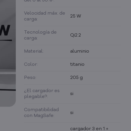
del 0 al 50%¹:
Velocidad máx. de
25 W
carga:
Tecnología de
Qi2.2
carga:
Material:
aluminio
Color:
titanio
Peso:
205 g
¿El cargador es
si
plegable?:
Compatibilidad
si
con MagSafe:
cargador 3 en 1 +