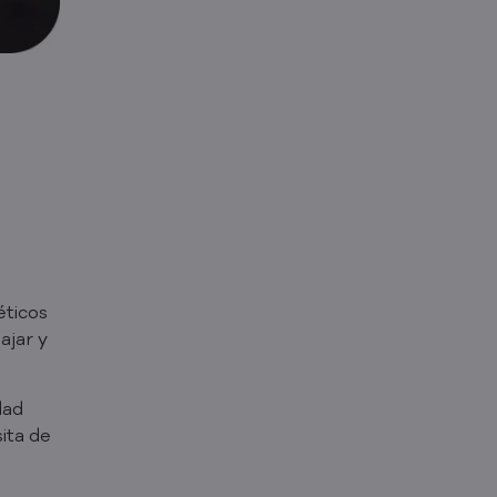
éticos
ajar y
dad
ita de