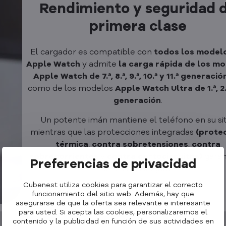
Rendimiento y seguridad 
primera clase
El cargador es compatible con
todos los model
Apple Watch
y admite
la carga rápida de los m
Apple Watch de 7.ª, 8.ª, 9.ª, 10.ª y 11.ª generació
como de los modelos
Apple Watch Ultra de 1.ª, 2.ª
generación
.
Un potente imán mantiene el teléfono en su sit
mientras que las protecciones integradas
(prote
térmica
,
contra sobretensiones
,
contra
sobrecorrientes
y
contra cortocircuitos)
garan
Preferencias de privacidad
una carga segura.
Cubenest utiliza cookies para garantizar el correcto
funcionamiento del sitio web. Además, hay que
asegurarse de que la oferta sea relevante e interesante
para usted. Si acepta las cookies, personalizaremos el
contenido y la publicidad en función de sus actividades en