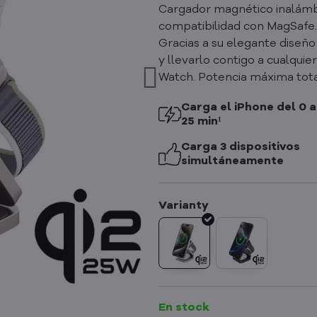
Cargador magnético inalámbric
compatibilidad con MagSafe. 
Gracias a su elegante diseño
y llevarlo contigo a cualqui
Watch. Potencia máxima tota
Carga el iPhone del 0 a
25 min¹
Carga 3 dispositivos
simultáneamente
En stock