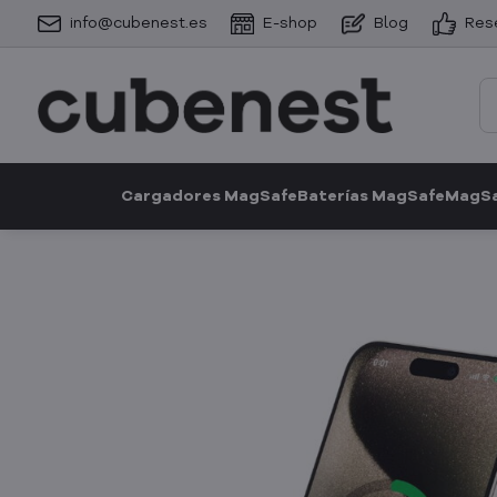
info@cubenest.es
E-shop
Blog
Res
Cargadores MagSafe
Baterías MagSafe
MagSa