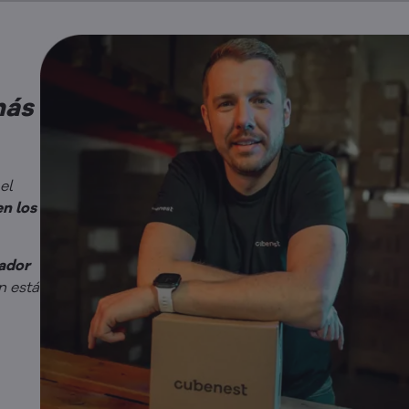
más
el
en los
ador
n está