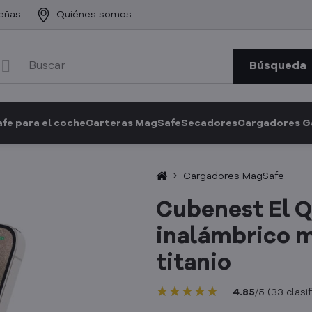
eñas
Quiénes somos
Búsqueda
fe para el coche
Carteras MagSafe
Secadores
Cargadores 
Cargadores MagSafe
Cubenest El Q
inalámbrico m
titanio
★★★★★
★★★★★
★★★★★
4.85
/
5
(
33
clasi