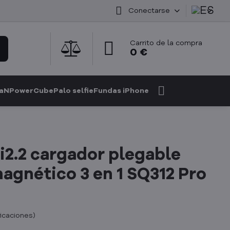
Conectarse
Carrito de la compra
0 €
GaN
PowerCube
Palo selfie
Fundas iPhone
i2.2 cargador plegable
agnético 3 en 1 SQ312 Pro
ficaciones
)