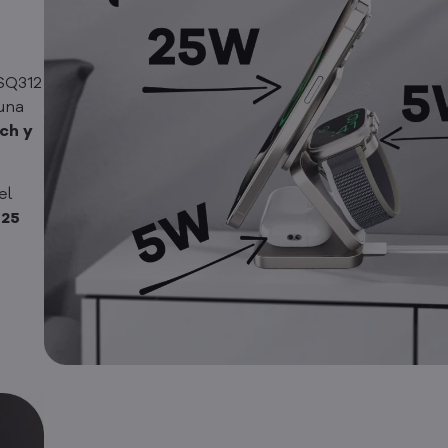
 SQ312
una
ch y
 el
 25