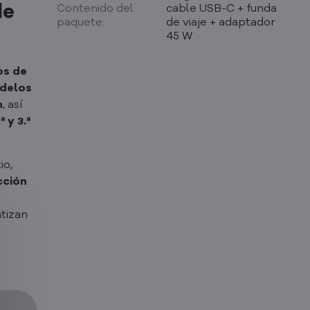
Contenido del
cable USB-C + funda
de
paquete:
de viaje + adaptador
45 W
os de
odelos
n
, así
 y 3.ª
io,
cción
tizan