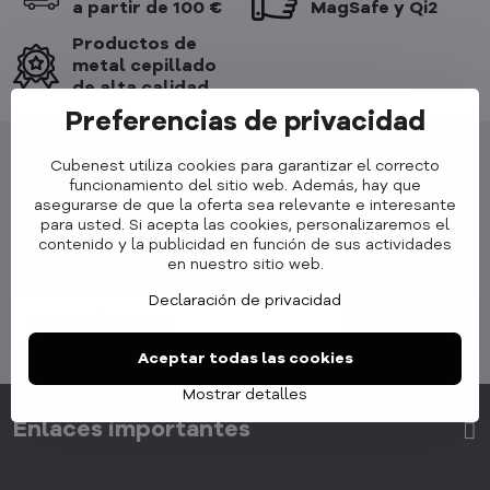
a partir de 100 €
MagSafe y Qi2
Productos de
metal cepillado
de alta calidad
Preferencias de privacidad
Cubenest utiliza cookies para garantizar el correcto
funcionamiento del sitio web. Además, hay que
asegurarse de que la oferta sea relevante e interesante
para usted. Si acepta las cookies, personalizaremos el
Boletín de noticias
contenido y la publicidad en función de sus actividades
en nuestro sitio web.
Suscribirse a nuestro boletín de noticias:
Declaración de privacidad
Suscribirse
Aceptar todas las cookies
Mostrar detalles
Enlaces importantes