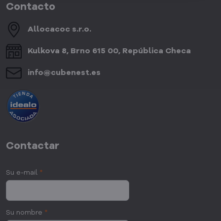
Contacto
Allocacoc s​.r​.o​.
Kulkova 8, Brno 615 00, República Checa
info​@cubenest​.es
Contactar
Su e-mail
*
Su nombre
*