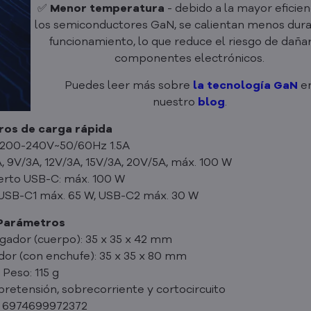
✅
Menor temperatura
- debido a la mayor eficien
los semiconductores GaN, se calientan menos dura
funcionamiento, lo que reduce el riesgo de dañar
componentes electrónicos.
Puedes leer más sobre
la tecnología GaN
e
nuestro
blog
.
os de carga rápida
 200-240V~50/60Hz 1.5A
, 9V/3A, 12V/3A, 15V/3A, 20V/5A, máx. 100 W
uerto USB-C: máx. 100 W
 USB-C1 máx. 65 W, USB-C2 máx. 30 W
Parámetros
gador (cuerpo): 35 x 35 x 42 mm
or (con enchufe): 35 x 35 x 80 mm
Peso: 115 g
bretensión, sobrecorriente y cortocircuito
 6974699972372