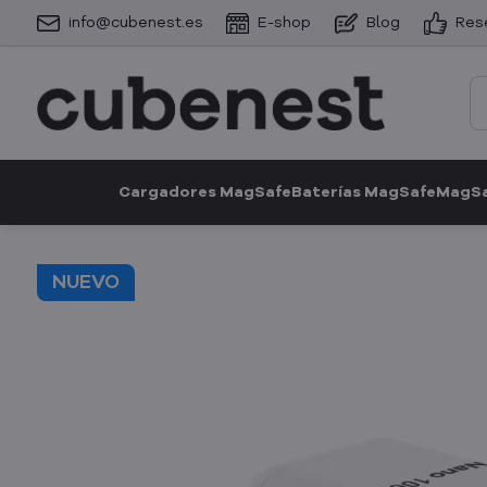
info@cubenest.es
E-shop
Blog
Res
Cargadores MagSafe
Baterías MagSafe
MagSa
NUEVO