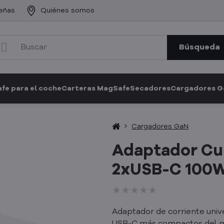
eñas
Quiénes somos
Búsqueda
fe para el coche
Carteras MagSafe
Secadores
Cargadores 
Cargadores GaN
Adaptador Cu
2xUSB-C 100
★★★★★
★★★★★
★★★★★
Adaptador de corriente univ