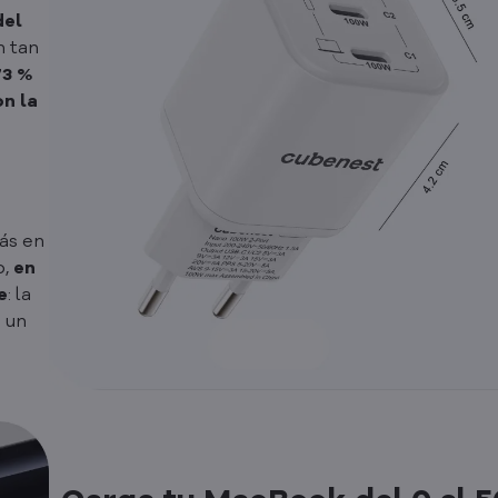
del
n tan
73 %
n la
ás en
o,
en
e
: la
 un