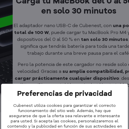
Carga tu MacBook del 0 al 
en solo 30 minutos
El adaptador nano USB-C de Cubenest, con
una po
total de 100 W
, puede cargar tu MacBook Pro M4 
dispositivos del 0 al 50 % en
tan solo 30 minutos
significa que tendrás batería para toda una tard
trabajo durante una breve pausa para el café
Pero la potencia de este cargador no reside solo 
velocidad. Gracias a
su amplia compatibilidad, 
cargar prácticamente cualquier dispositivo
: de
últimos iPhones y teléfonos Android hasta tablet
portátiles de diferentes marcas.
Preferencias de privacidad
Cubenest utiliza cookies para garantizar el correcto
funcionamiento del sitio web. Además, hay que
asegurarse de que la oferta sea relevante e interesante
para usted. Si acepta las cookies, personalizaremos el
contenido y la publicidad en función de sus actividades en