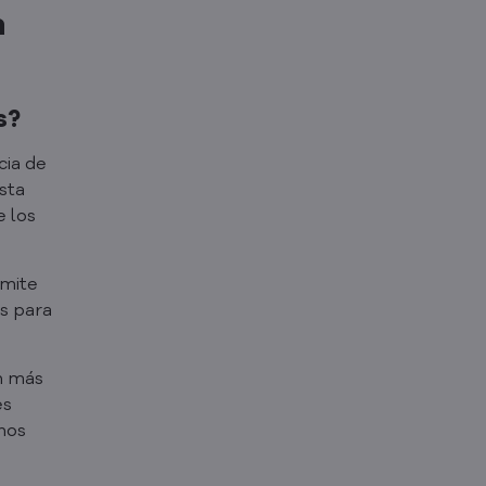
a
s?
cia de
sta
e los
rmite
es para
n más
es
nos