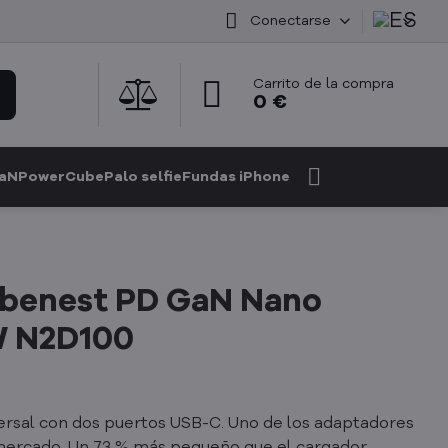
Conectarse
Carrito de la compra
0 €
GaN
PowerCube
Palo selfie
Fundas iPhone
benest PD GaN Nano
W N2D100
ersal con dos puertos USB-C. Uno de los adaptadores