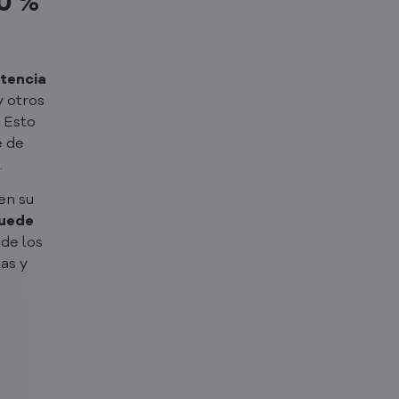
50 %
tencia
y otros
. Esto
e de
.
en su
puede
sde los
as y