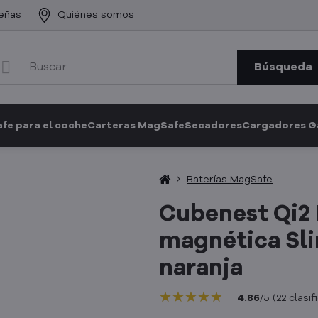
eñas
Quiénes somos
Búsqueda
fe para el coche
Carteras MagSafe
Secadores
Cargadores 
Baterías MagSafe
Cubenest Qi2 
magnética Sl
naranja
★★★★★
★★★★★
★★★★★
4.86
/
5
(
22
clasif