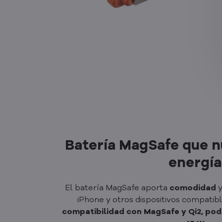
Batería MagSafe que nu
energía
El batería MagSafe aporta
comodidad
iPhone y otros dispositivos compatib
compatibilidad con MagSafe y Qi2, pod