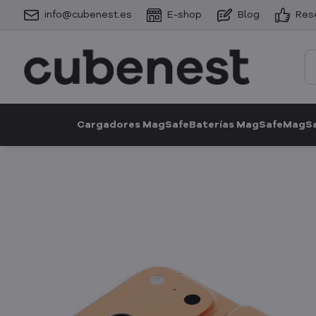
info@cubenest.es
E-shop
Blog
Res
Cargadores MagSafe
Baterías MagSafe
MagSa