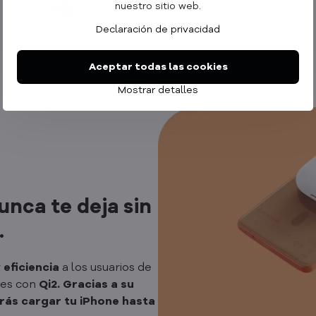
nuestro sitio web.
Declaración de privacidad
Aceptar todas las cookies
Mostrar detalles
nca te deja sin
.
y
eficiencia
a los usuarios de
les con
Qi2. Gracias a su
rás cargar tu iPhone hasta