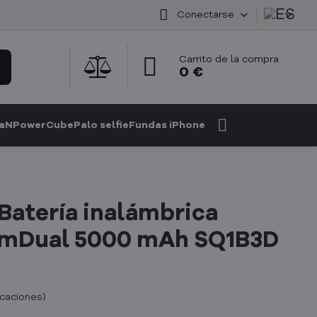
Conectarse
Carrito de la compra
0 €
GaN
PowerCube
Palo selfie
Fundas iPhone
Batería inalámbrica
imDual 5000 mAh SQ1B3D
icaciones
)