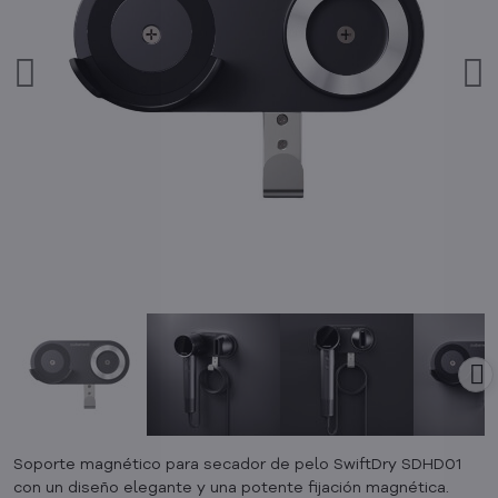
Soporte magnético para secador de pelo SwiftDry SDHD01
con un diseño elegante y una potente fijación magnética.