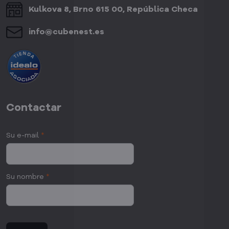
Kulkova 8, Brno 615 00, República Checa
info​@cubenest​.es
Contactar
Su e-mail
*
Su nombre
*