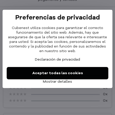
Reseñas
4
Preferencias de privacidad
Valoración del producto
Cubenest utiliza cookies para garantizar el correcto
funcionamiento del sitio web. Además, hay que
5/5
asegurarse de que la oferta sea relevante e interesante
para usted. Si acepta las cookies, personalizaremos el
★★★★★
★★★★★
★★★★★
contenido y la publicidad en función de sus actividades
en nuestro sitio web.
Añadir opinión
Declaración de privacidad
Aceptar todas las cookies
★★★★★
★★★★★
★★★★★
7x
★★★★★
★★★★★
★★★★★
0x
Mostrar detalles
★★★★★
★★★★★
★★★★★
0x
★★★★★
★★★★★
★★★★★
0x
★★★★★
★★★★★
★★★★★
0x