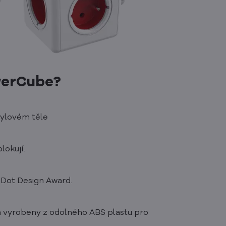
owerCube?
tylovém těle
lokují.
 Dot Design Award.
a vyrobeny z odolného ABS plastu pro