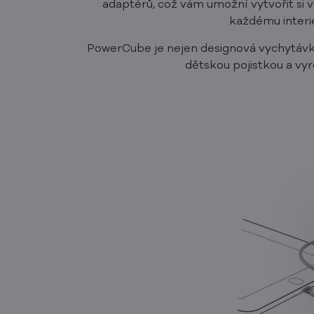
adaptérů, což vám umožní vytvořit si 
každému interié
PowerCube je nejen designová vychytávka
dětskou pojistkou a vy