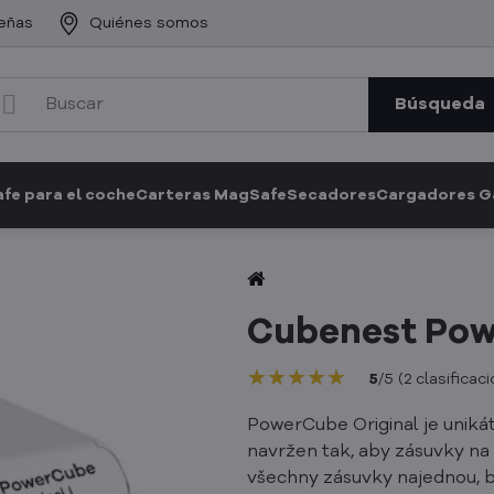
eñas
Quiénes somos
Búsqueda
fe para el coche
Carteras MagSafe
Secadores
Cargadores 
Cubenest Pow
★★★★★
★★★★★
★★★★★
5
/
5
(
2
clasificac
PowerCube Original je uniká
navržen tak, aby zásuvky na
všechny zásuvky najednou, b