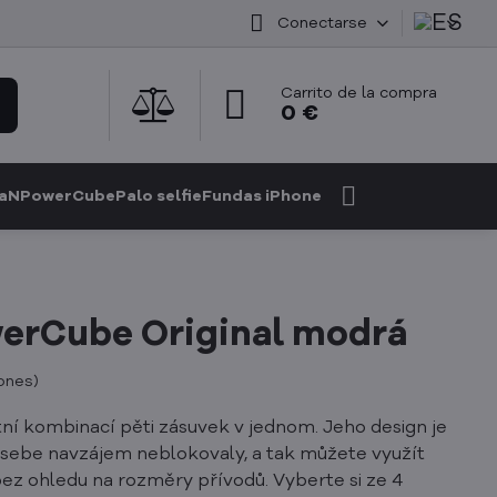
Conectarse
Carrito de la compra
0 €
GaN
PowerCube
Palo selfie
Fundas iPhone
erCube Original modrá
iones
)
tní kombinací pěti zásuvek v jednom. Jeho design je
 sebe navzájem neblokovaly, a tak můžete využít
ez ohledu na rozměry přívodů. Vyberte si ze 4