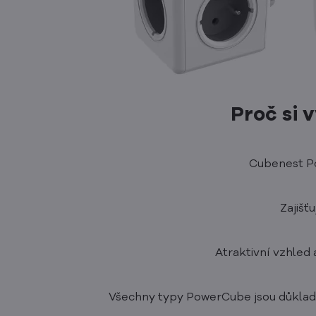
Proč si 
Cubenest Po
Zajišť
Atraktivní vzhled
Všechny typy PowerCube jsou důkladn