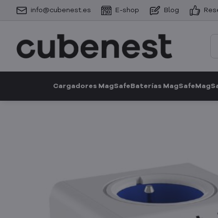
info@cubenest.es
E-shop
Blog
Res
Cargadores MagSafe
Baterías MagSafe
MagSa