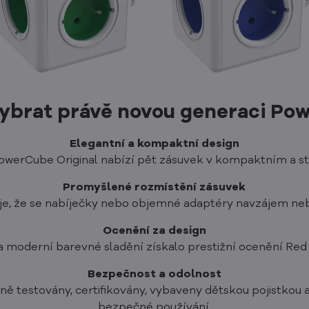
vybrat právě novou generaci P
Elegantní a kompaktní design
werCube Original nabízí pět zásuvek v kompaktním a s
Promyšlené rozmístění zásuvek
uje, že se nabíječky nebo objemné adaptéry navzájem neb
Ocenění za design
 a moderní barevné sladění získalo prestižní ocenění Red
Bezpečnost a odolnost
ě testovány, certifikovány, vybaveny dětskou pojistkou 
bezpečné používání.