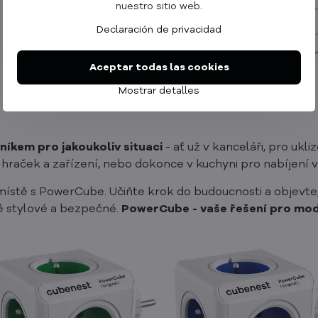
nuestro sitio web.
Declaración de privacidad
Aceptar todas las cookies
Mostrar detalles
níkem pro jakoukoliv situaci
- ať už v kanceláři, pro ukl
 hraček a zařízení, nebo dokonce v kuchyni pro nabíjení
ístě s PowerCube. Učiňte krok do budoucnosti a objevte,
ké stylové a bezpečné.
PowerCube - vaše řešení pro mode