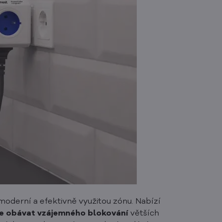
oderní a efektivně využitou zónu. Nabízí
e obávat vzájemného blokování
větších