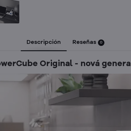
Descripción
Reseñas
0
werCube Original - nová gener