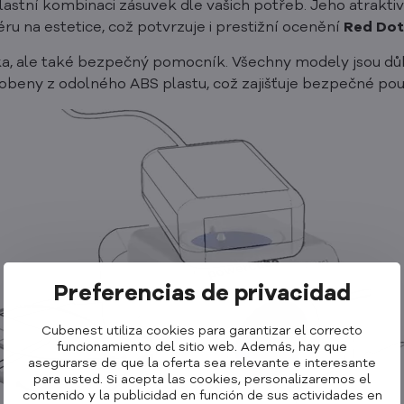
vlastní kombinaci zásuvek dle vašich potřeb. Jeho atrakti
ru na estetice, což potvrzuje i prestižní ocenění
Red Dot
, ale také bezpečný pomocník. Všechny modely jsou důk
robeny z odolného ABS plastu, což zajišťuje bezpečné použ
Preferencias de privacidad
Cubenest utiliza cookies para garantizar el correcto
funcionamiento del sitio web. Además, hay que
asegurarse de que la oferta sea relevante e interesante
para usted. Si acepta las cookies, personalizaremos el
contenido y la publicidad en función de sus actividades en