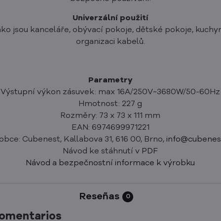
Univerzální použití
jako jsou kanceláře, obývací pokoje, dětské pokoje, kuchyn
organizaci kabelů.
Parametry
Výstupní výkon zásuvek: max 16A/250V~3680W/50-60Hz
Hmotnost: 227 g
Rozměry: 73 x 73 x 111 mm
EAN: 6974699971221
obce: Cubenest, Kallabova 31, 616 00, Brno,
info@cubenes
Návod ke stáhnutí v
PDF
Návod a bezpečnostní informace k výrobku
Reseñas
0
comentarios