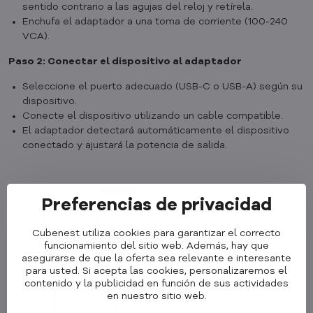
sentido contrario a las agujas del reloj y retírela.
Enchufa el adaptador a una toma de corriente (100-240
VCA).
Paso 2: Conectar el dispositivo al adaptador
Seleccione el puerto adecuado (USB-C o USB-A) según su
dispositivo.
Conecte el dispositivo utilizando un cable compatible.
El adaptador detectará automáticamente el dispositivo
conectado y ajustará la potencia de salida.
Preferencias de privacidad
Cubenest utiliza cookies para garantizar el correcto
funcionamiento del sitio web. Además, hay que
asegurarse de que la oferta sea relevante e interesante
para usted. Si acepta las cookies, personalizaremos el
contenido y la publicidad en función de sus actividades
en nuestro sitio web.