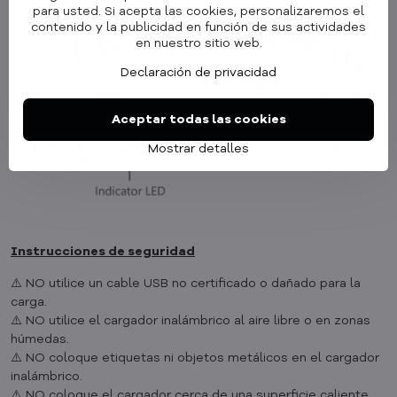
para usted. Si acepta las cookies, personalizaremos el
contenido y la publicidad en función de sus actividades
en nuestro sitio web.
Declaración de privacidad
Aceptar todas las cookies
Mostrar detalles
Instrucciones de seguridad
⚠️ NO utilice un cable USB no certificado o dañado para la
carga.
⚠️ NO utilice el cargador inalámbrico al aire libre o en zonas
húmedas.
⚠️ NO coloque etiquetas ni objetos metálicos en el cargador
inalámbrico.
⚠️ NO coloque el cargador cerca de una superficie caliente.