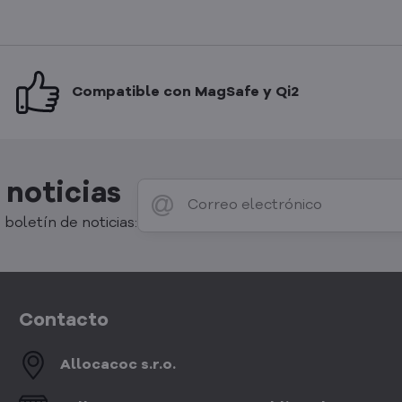
Compatible con MagSafe y Qi2
 noticias
 boletín de noticias:
Contacto
Allocacoc s​.r​.o​.