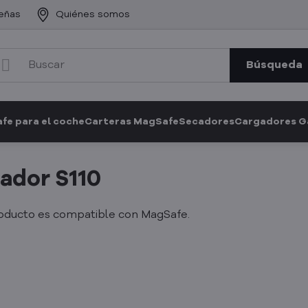
eñas
Quiénes somos
Búsqueda
fe para el coche
Carteras MagSafe
Secadores
Cargadores 
ador S110
roducto es compatible con MagSafe.
o