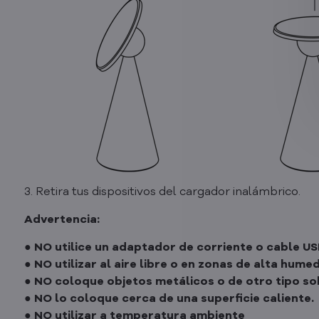
3. Retira tus dispositivos del cargador inalámbrico.
Advertencia:
● NO utilice un adaptador de corriente o cable US
● NO utilizar al aire libre o en zonas de alta hume
● NO coloque objetos metálicos o de otro tipo so
● NO lo coloque cerca de una superficie caliente.
● NO utilizar a temperatura ambiente