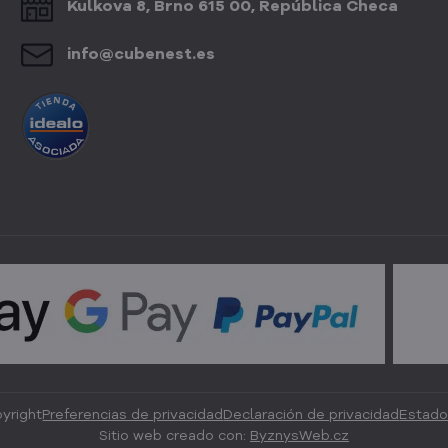
Kulkova 8, Brno 615 00, República Checa
info​@cubenest​.es
yright
Preferencias de privacidad
Declaración de privacidad
Estado
Sitio web creado con:
ByznysWeb.cz