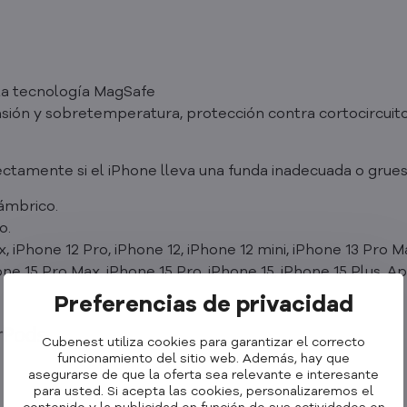
la tecnología MagSafe
sión y sobretemperatura, protección contra cortocircuit
ectamente si el iPhone lleva una funda inadecuada o grue
lámbrico.
o.
 iPhone 12 Pro, iPhone 12, iPhone 12 mini, iPhone 13 Pro Ma
one 15 Pro Max, iPhone 15 Pro, iPhone 15, iPhone 15 Plus, 
Preferencias de privacidad
Cubenest utiliza cookies para garantizar el correcto
funcionamiento del sitio web. Además, hay que
asegurarse de que la oferta sea relevante e interesante
para usted. Si acepta las cookies, personalizaremos el