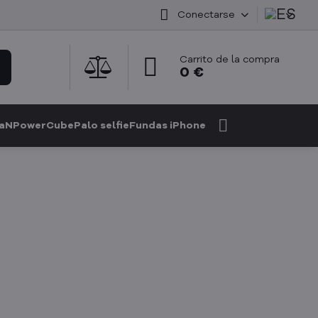
Conectarse
Carrito de la compra
0 €
GaN
PowerCube
Palo selfie
Fundas iPhone