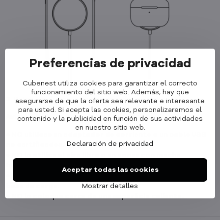
Preferencias de privacidad
Cubenest utiliza cookies para garantizar el correcto
funcionamiento del sitio web. Además, hay que
3. Retira tus dispositivos del cargador inalámbrico.
asegurarse de que la oferta sea relevante e interesante
para usted. Si acepta las cookies, personalizaremos el
Aviso:
contenido y la publicidad en función de sus actividades
en nuestro sitio web.
● NO utilices un adaptador de corriente o un cable USB
Declaración de privacidad
no certificados.
● NO lo utilice al aire libre o en zonas con mucha
humedad.
Aceptar todas las cookies
● NO coloque objetos metálicos o de otro tipo sobre la
base de carga.
Mostrar detalles
● NO lo coloque cerca de una superficie caliente.