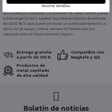
modelos PowerCube Original y PowerCube Extended, por
Mostrar detalles
razones de seguridad siempre es aconsejable utilizar sólo
una unidad por separado. La conexión de varias tomas puede
sobrecargar la red y superar la potencia máxima de entrada
de 2500 W, lo que puede provocar un sobrecalentamiento o
daños en el equipo. Utilice siempre el PowerCube por
separado para un funcionamiento seguro.
Entrega gratuita
Compatible con
a partir de 100 €
MagSafe y Qi2
Productos de
metal cepillado
de alta calidad
Boletín de noticias