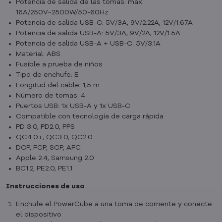
Potencia de salida de las tomas: máx.
16A/250V~2500W/50-60Hz
Potencia de salida USB-C: 5V/3A, 9V/2.22A, 12V/1.67A
Potencia de salida USB-A: 5V/3A, 9V/2A, 12V/1.5A
Potencia de salida USB-A + USB-C: 5V/3.1A
Material: ABS
Fusible a prueba de niños
Tipo de enchufe: E
Longitud del cable: 1,5 m
Número de tomas: 4
Puertos USB: 1x USB-A y 1x USB-C
Compatible con tecnología de carga rápida
PD 3.0, PD2.0, PPS
QC4.0+, QC3.0, QC2.0
DCP, FCP, SCP, AFC
Apple 2.4, Samsung 2.0
BC1.2, PE2.0, PE1.1
Instrucciones de uso
Enchufe el PowerCube a una toma de corriente y conecte
el dispositivo