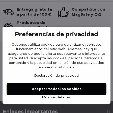
Entrega gratuita
Compatible con
a partir de 100 €
MagSafe y Qi2
Productos de
metal cepillado
de alta calidad
Preferencias de privacidad
Cubenest utiliza cookies para garantizar el correcto
funcionamiento del sitio web. Además, hay que
asegurarse de que la oferta sea relevante e interesante
para usted. Si acepta las cookies, personalizaremos el
contenido y la publicidad en función de sus actividades
Boletín de noticias
en nuestro sitio web.
Suscribirse a nuestro boletín de noticias:
Declaración de privacidad
Suscribirse
Aceptar todas las cookies
Mostrar detalles
Enlaces importantes