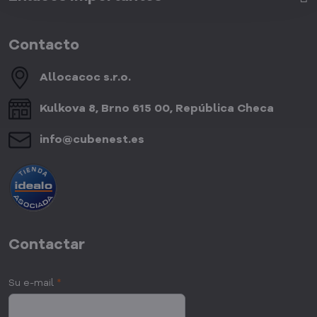
Contacto
Allocacoc s​.r​.o​.
Kulkova 8, Brno 615 00, República Checa
info​@cubenest​.es
Contactar
Su e-mail
*