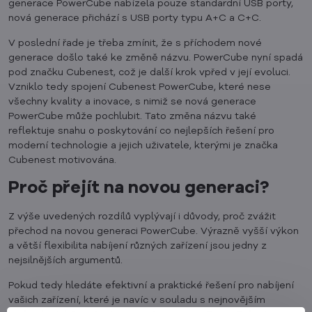
generace PowerCube nabízela pouze standardní USB porty,
nová generace přichází s USB porty typu A+C a C+C.
V poslední řade je třeba zmínit, že s příchodem nové
generace došlo také ke změně názvu. PowerCube nyní spadá
pod značku Cubenest, což je další krok vpřed v její evoluci.
Vzniklo tedy spojení Cubenest PowerCube, které nese
všechny kvality a inovace, s nimiž se nová generace
PowerCube může pochlubit. Tato změna názvu také
reflektuje snahu o poskytování co nejlepších řešení pro
moderní technologie a jejich uživatele, kterými je značka
Cubenest motivována.
Proč přejít na novou generaci?
Z výše uvedených rozdílů vyplývají i důvody, proč zvážit
přechod na novou generaci PowerCube. Výrazně vyšší výkon
a větší flexibilita nabíjení různých zařízení jsou jedny z
nejsilnějších argumentů.
Pokud tedy hledáte efektivní a praktické řešení pro nabíjení
vašich zařízení, které je navíc v souladu s nejnovějším