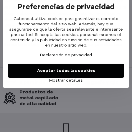
technologickým vývojem, nová generace PowerCube je pro
Preferencias de privacidad
vás ideální volbou. Moderní technologie a kvalitní design z ní
dělají rozbočovač, který si zaslouží místo na vaší pracovní
Cubenest utiliza cookies para garantizar el correcto
ploše. Vyzkoušejte technologický skok do nové generace a
funcionamiento del sitio web. Además, hay que
užijte si pohodlí a výhody, které s sebou
nová generace
asegurarse de que la oferta sea relevante e interesante
PowerCube
přináší.
para usted. Si acepta las cookies, personalizaremos el
contenido y la publicidad en función de sus actividades
en nuestro sitio web.
Declaración de privacidad
Aceptar todas las cookies
Entrega gratuita
Compatible con
Mostrar detalles
a partir de 100 €
MagSafe y Qi2
Productos de
metal cepillado
de alta calidad